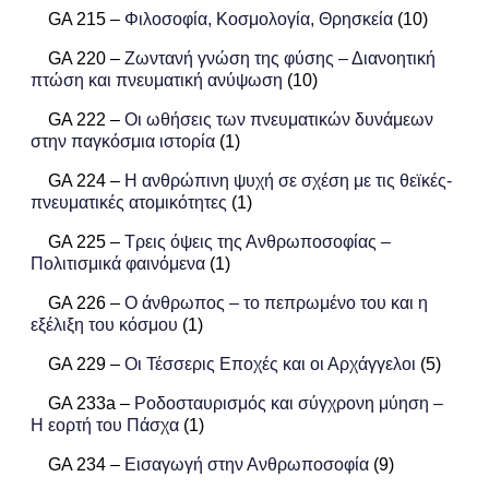
GA 215 –
Φιλοσοφία, Κοσμολογία, Θρησκεία
(10)
GA 220 –
Ζωντανή γνώση της φύσης – Διανοητική
πτώση και πνευματική ανύψωση
(10)
GA 222 –
Οι ωθήσεις των πνευματικών δυνάμεων
στην παγκόσμια ιστορία
(1)
GA 224 –
Η ανθρώπινη ψυχή σε σχέση με τις θεϊκές-
πνευματικές ατομικότητες
(1)
GA 225 –
Τρεις όψεις της Ανθρωποσοφίας –
Πολιτισμικά φαινόμενα
(1)
GA 226 –
Ο άνθρωπος – το πεπρωμένο του και η
εξέλιξη του κόσμου
(1)
GA 229 –
Οι Τέσσερις Εποχές και οι Αρχάγγελοι
(5)
GA 233a –
Ροδοσταυρισμός και σύγχρονη μύηση –
Η εορτή του Πάσχα
(1)
GA 234 –
Εισαγωγή στην Ανθρωποσοφία
(9)