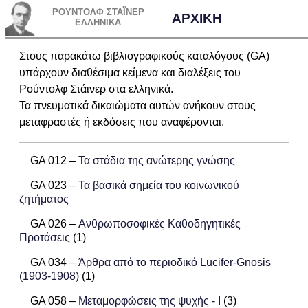
ΡΟΥΝΤΟΛΦ ΣΤΑΪΝΕΡ
ΑΡΧΙΚΗ
ΕΛΛΗΝΙΚΑ
ΑΝΑΖΗΤΗΣΗ
Στους παρακάτω βιβλιογραφικούς καταλόγους (GA)
υπάρχουν διαθέσιμα κείμενα και διαλέξεις του
Ρούντολφ Στάινερ στα ελληνικά.
Τα πνευματικά δικαιώματα αυτών ανήκουν στους
μεταφραστές ή εκδόσεις που αναφέρονται.
GA 012 –
Τα στάδια της ανώτερης γνώσης
GA 023 –
Τα βασικά σημεία του κοινωνικού
ζητήματος
GA 026 –
Ανθρωποσοφικές Καθοδηγητικές
Προτάσεις
(1)
GA 034 –
Άρθρα από το περιοδικό Lucifer-Gnosis
(1903-1908)
(1)
GA 058 –
Μεταμορφώσεις της ψυχής - I
(3)