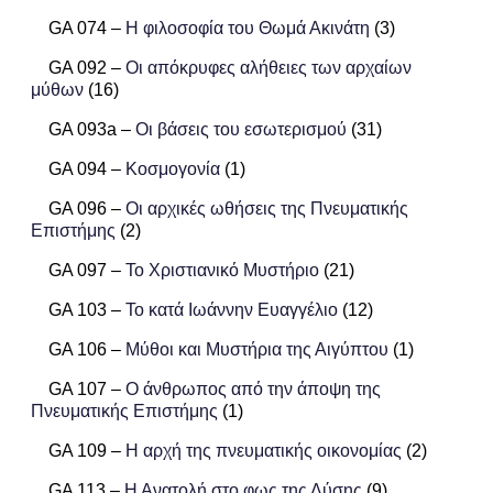
GA 074 –
Η φιλοσοφία του Θωμά Ακινάτη
(3)
GA 092 –
Οι απόκρυφες αλήθειες των αρχαίων
μύθων
(16)
GA 093a –
Οι βάσεις του εσωτερισμού
(31)
GA 094 –
Κοσμογονία
(1)
GA 096 –
Οι αρχικές ωθήσεις της Πνευματικής
Επιστήμης
(2)
GA 097 –
Το Χριστιανικό Μυστήριο
(21)
GA 103 –
Το κατά Ιωάννην Ευαγγέλιο
(12)
GA 106 –
Μύθοι και Μυστήρια της Αιγύπτου
(1)
GA 107 –
Ο άνθρωπος από την άποψη της
Πνευματικής Επιστήμης
(1)
GA 109 –
Η αρχή της πνευματικής οικονομίας
(2)
GA 113 –
Η Ανατολή στο φως της Δύσης
(9)