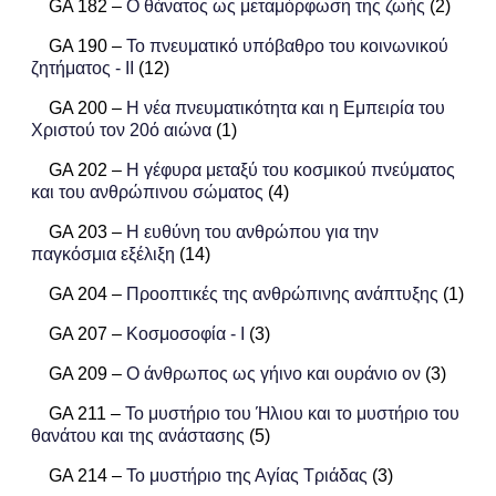
GA 182 –
Ο θάνατος ως μεταμόρφωση της ζωής
(2)
GA 190 –
Το πνευματικό υπόβαθρο του κοινωνικού
ζητήματος - II
(12)
GA 200 –
Η νέα πνευματικότητα και η Εμπειρία του
Χριστού τον 20ό αιώνα
(1)
GA 202 –
Η γέφυρα μεταξύ του κοσμικού πνεύματος
και του ανθρώπινου σώματος
(4)
GA 203 –
Η ευθύνη του ανθρώπου για την
παγκόσμια εξέλιξη
(14)
GA 204 –
Προοπτικές της ανθρώπινης ανάπτυξης
(1)
GA 207 –
Κοσμοσοφία - I
(3)
GA 209 –
Ο άνθρωπος ως γήινο και ουράνιο ον
(3)
GA 211 –
Το μυστήριο του Ήλιου και το μυστήριο του
θανάτου και της ανάστασης
(5)
GA 214 –
Το μυστήριο της Αγίας Τριάδας
(3)