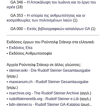
GA 346 –
Η Αποκάλυψη του Ιωάννη και το έργο του
ιερέα
(18)
GA 353 –
Η ιστορία της ανθρωπότητας και οι
κοσμοθεωρίες των πολιτισμένων λαών
(1)
GA 000 –
Εκτός βιβλιογραφικών καταλόγων GA
(1)
Εκδόσεις έργων του Ρούντολφ Στάινερ στα ελληνικά:
•
Εκδόσεις Etra
• Εκδόσεις Ανθρωποσοφία
Αρχεία Ρούντολφ Στάινερ σε άλλες γλώσσες:
•
steiner.wiki - Die Rudolf Steiner Gesamtausgabe
(γερμ.)
•
maxeanum.ch - Rudolf Steiner Gesamtausgabe
(γερμ.)
•
rsarchive.org - The Rudolf Steiner Archive
(αγγλ.)
•
rudolfsteinerelib.org - Rudolf Steiner e.Lib
(αγγλ.)
•
bdn-steiner.ru - Rudolf Steiner GA-Katalog
(ρωσ.,